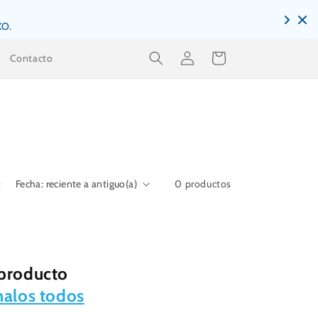
XO.
Iniciar
Carrito
Contacto
sesión
:
0 productos
 producto
nalos todos