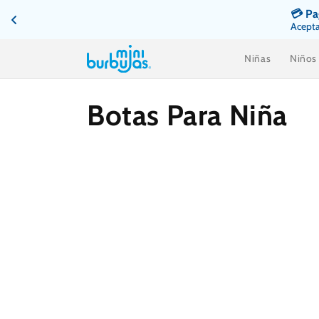
Ir
💳 Pa
directamente
Acepta
al contenido
Niñas
Niños
C
Botas Para Niña
o
l
e
c
c