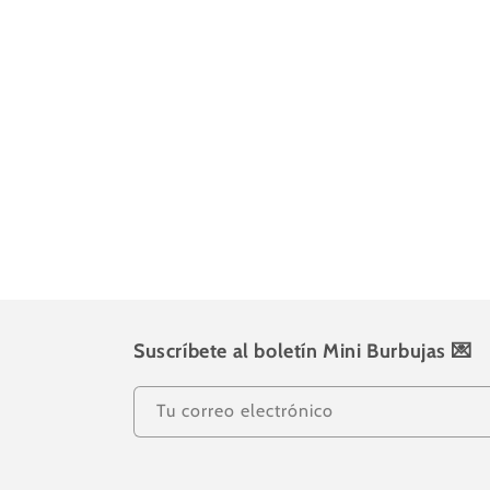
i
ó
n
:
Suscríbete al boletín Mini Burbujas 💌
Tu correo electrónico